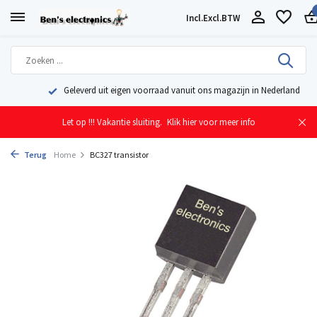
Incl.
Excl.
BTW
Geleverd uit eigen voorraad vanuit ons magazijn in Nederland
Let op !!! Vakantie sluiting.
Klik hier voor meer info
Terug
Home
BC327 transistor