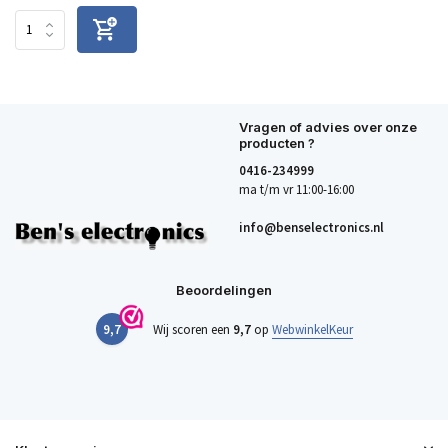
Vragen of advies over onze
producten ?
0416-234999
ma t/m vr 11:00-16:00
info@benselectronics.nl
Beoordelingen
9,7
Wij scoren een
9,7
op
WebwinkelKeur