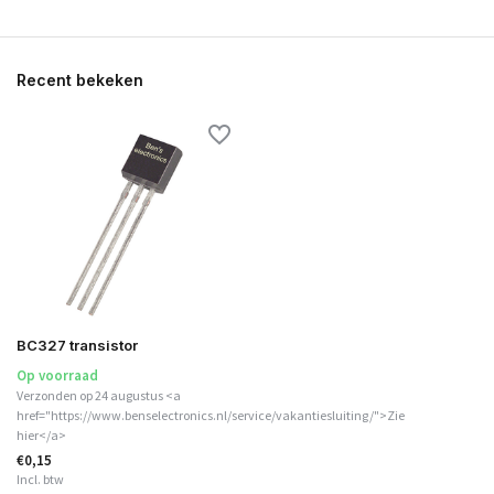
Recent bekeken
BC327 transistor
Op voorraad
Verzonden op 24 augustus <a
href="https://www.benselectronics.nl/service/vakantiesluiting/">Zie
hier</a>
€0,15
Incl. btw