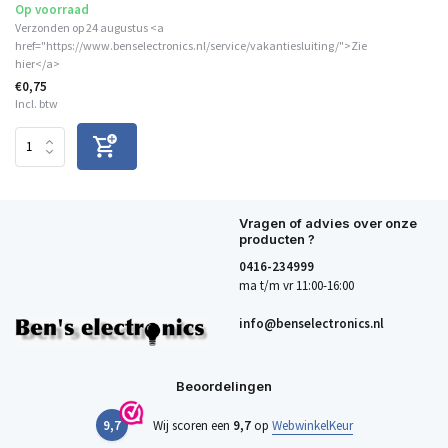
Op voorraad
Verzonden op 24 augustus <a
href="https://www.benselectronics.nl/service/vakantiesluiting/">Zie
hier</a>
€0,75
Incl. btw
Vragen of advies over onze
producten ?
0416-234999
ma t/m vr 11:00-16:00
info@benselectronics.nl
Beoordelingen
9,7
Wij scoren een
9,7
op
WebwinkelKeur