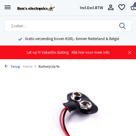
Incl.
Excl.
BTW
Geleverd uit eigen voorraad vanuit ons magazijn in Nederland
Let op !!! Vakantie sluiting.
Klik hier voor meer info
Terug
Home
Batterijclip 9v