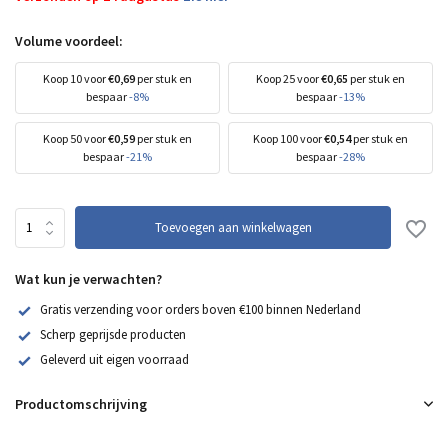
Volume voordeel:
Koop 10 voor
€0,69
per stuk en
Koop 25 voor
€0,65
per stuk en
bespaar
-8%
bespaar
-13%
Koop 50 voor
€0,59
per stuk en
Koop 100 voor
€0,54
per stuk en
bespaar
-21%
bespaar
-28%
Toevoegen aan winkelwagen
Wat kun je verwachten?
Gratis verzending voor orders boven €100 binnen Nederland
Scherp geprijsde producten
Geleverd uit eigen voorraad
Productomschrijving