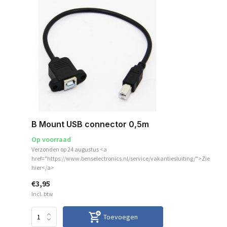
B Mount USB connector 0,5m
Op voorraad
Verzonden op 24 augustus <a
href="https://www.benselectronics.nl/service/vakantiesluiting/">Zie
hier</a>
€3,95
Incl. btw
Toevoegen