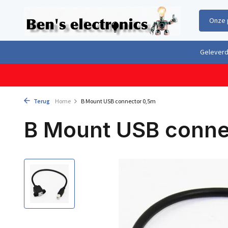
Onze 
Gratis verzending boven €100,- binnen Nederland & België
Geleverd 
Terug
Home
B Mount USB connector 0,5m
B Mount USB conne