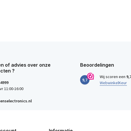
n of advies over onze
Beoordelingen
cten ?
Wij scoren een
9,
9,7
34999
WebwinkelKeur
vr 11:00-16:00
enselectronics.nl
account
Informatie