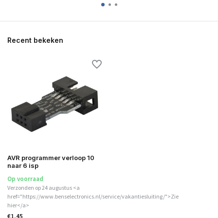
Recent bekeken
AVR programmer verloop 10
naar 6 isp
Op voorraad
Verzonden op 24 augustus <a
href="https://www.benselectronics.nl/service/vakantiesluiting/">Zie
hier</a>
€1,45