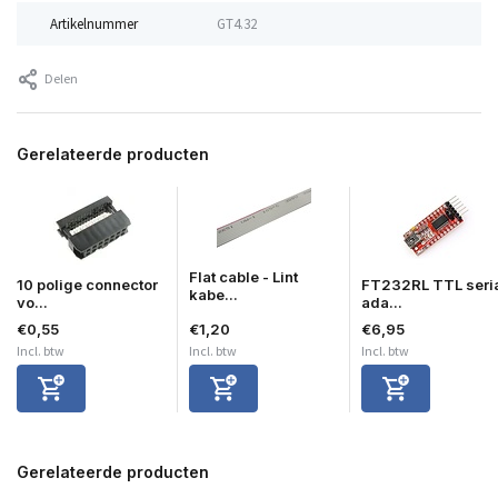
Artikelnummer
GT4.32
Delen
Gerelateerde producten
Flat cable - Lint
10 polige connector
FT232RL TTL seri
kabe...
vo...
ada...
€0,55
€1,20
€6,95
Incl. btw
Incl. btw
Incl. btw
Gerelateerde producten