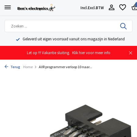
Incl.
Excl.
BTW
Geleverd uit eigen voorraad vanuit ons magazijn in Nederland
Let op !!! Vakantie sluiting.
Klik hier voor meer info
Terug
Home
AVR programmer verloop 10 naar...