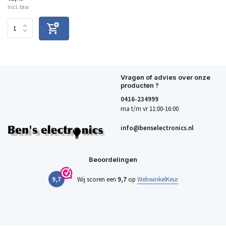
Incl. btw
Vragen of advies over onze
producten ?
0416-234999
ma t/m vr 11:00-16:00
info@benselectronics.nl
Beoordelingen
9,7
Wij scoren een
9,7
op
WebwinkelKeur