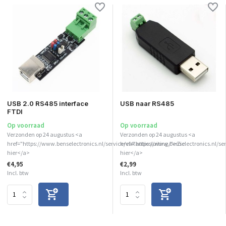
USB 2.0 RS485 interface
USB naar RS485
FTDI
Op voorraad
Op voorraad
Verzonden op 24 augustus <a
Verzonden op 24 augustus <a
href="https://www.benselectronics.nl/service/vakantiesluiting/">Zie
href="https://www.benselectronics.nl/se
hier</a>
hier</a>
€4,95
€2,99
Incl. btw
Incl. btw