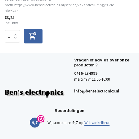
href="https://www.benselectronics.nl/service/vakantiesluiting/">Zie
hier</a>
€3,25
Incl. btw
Vragen of advies over onze
producten ?
0416-234999
ma t/m vr 11:00-16:00
info@benselectronics.nl
Beoordelingen
9,7
Wij scoren een
9,7
op
WebwinkelKeur