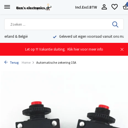
Incl.
Excl.
BTW
Geleverd uit eigen voorraad vanuit ons magazijn in Nederland
Let op !!! Vakantie sluiting.
Klik hier voor meer info
Terug
Home
Automatische zekering 15A