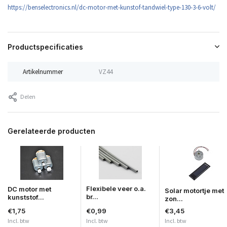
https://benselectronics.nl/dc-motor-met-kunstof-tandwiel-type-130-3-6-volt/
Productspecificaties
Artikelnummer
VZ44
Delen
Gerelateerde producten
Flexibele veer o.a.
DC motor met
Solar motortje met
br...
kunststof...
zon...
€1,75
€0,99
€3,45
Incl. btw
Incl. btw
Incl. btw