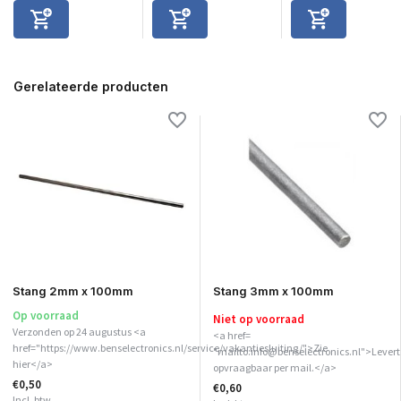
Gerelateerde producten
Stang 2mm x 100mm
Stang 3mm x 100mm
Op voorraad
Niet op voorraad
Verzonden op 24 augustus <a
<a href=
href="https://www.benselectronics.nl/service/vakantiesluiting/">Zie
"mailto:info@benselectronics.nl">Levert
hier</a>
opvraagbaar per mail.</a>
€0,50
€0,60
Incl. btw