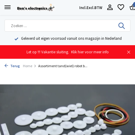
Incl.
Excl.
BTW
Geleverd uit eigen voorraad vanuit ons magazijn in Nederland
Let op !!! Vakantie sluiting.
Klik hier voor meer info
Terug
Home
Assortiment tand(wiel) robot b...