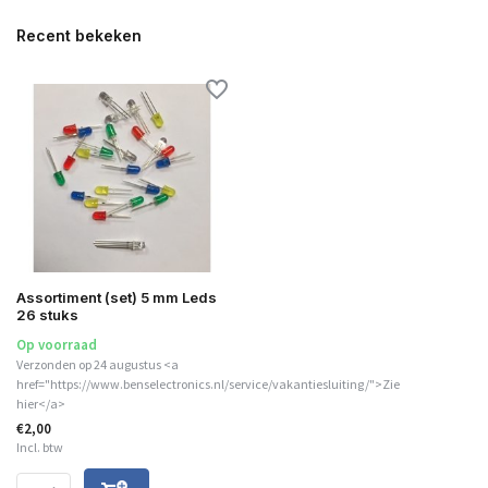
Recent bekeken
Assortiment (set) 5 mm Leds
26 stuks
Op voorraad
Verzonden op 24 augustus <a
href="https://www.benselectronics.nl/service/vakantiesluiting/">Zie
hier</a>
€2,00
Incl. btw