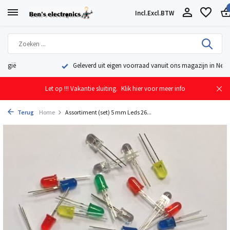
Incl.
Excl.
BTW
Geleverd uit eigen voorraad vanuit ons magazijn in Nederland
Let op !!! Vakantie sluiting.
Klik hier voor meer info
Terug
Home
Assortiment (set) 5 mm Leds 26...