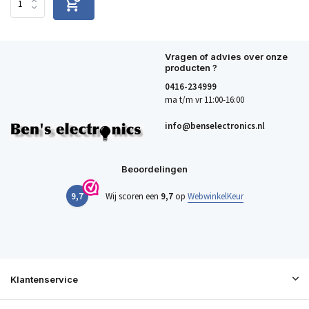
Vragen of advies over onze
producten ?
0416-234999
ma t/m vr 11:00-16:00
info@benselectronics.nl
Beoordelingen
9,7
Wij scoren een
9,7
op
WebwinkelKeur
Klantenservice