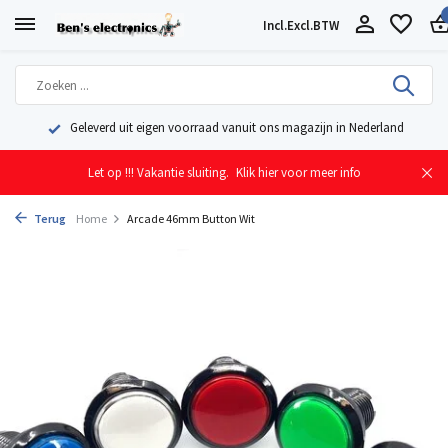
Incl.
Excl.
BTW
Geleverd uit eigen voorraad vanuit ons magazijn in Nederland
Let op !!! Vakantie sluiting.
Klik hier voor meer info
Terug
Home
Arcade 46mm Button Wit