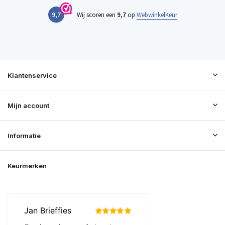
9,7
Wij scoren een
9,7
op
WebwinkelKeur
Klantenservice
Mijn account
Informatie
Keurmerken