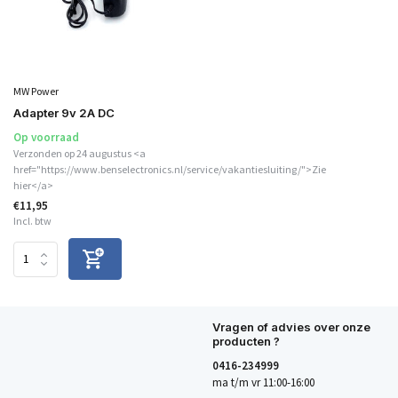
MW Power
Adapter 9v 2A DC
Op voorraad
Verzonden op 24 augustus <a
href="https://www.benselectronics.nl/service/vakantiesluiting/">Zie
hier</a>
€11,95
Incl. btw
Vragen of advies over onze
producten ?
0416-234999
ma t/m vr 11:00-16:00