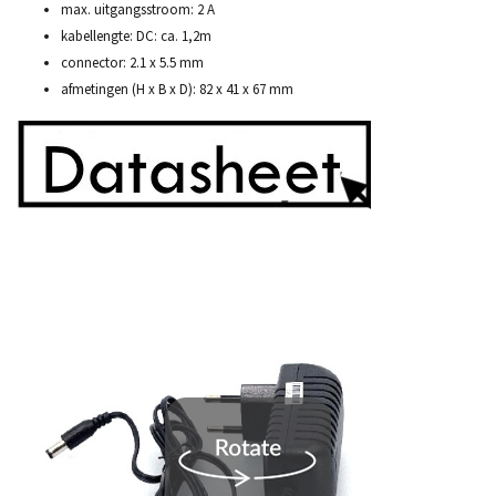
max. uitgangsstroom: 2 A
kabellengte: DC: ca. 1,2m
connector: 2.1 x 5.5 mm
afmetingen (H x B x D): 82 x 41 x 67 mm