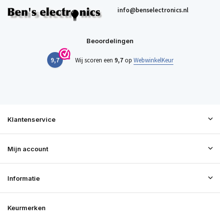
info@benselectronics.nl
Beoordelingen
9,7
Wij scoren een
9,7
op
WebwinkelKeur
Klantenservice
Mijn account
Informatie
Keurmerken