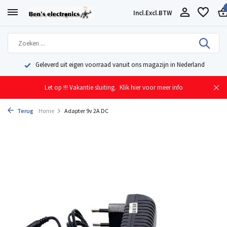
Incl.
Excl.
BTW
Geleverd uit eigen voorraad vanuit ons magazijn in Nederland
Let op !!! Vakantie sluiting.
Klik hier voor meer info
Terug
Home
Adapter 9v 2A DC