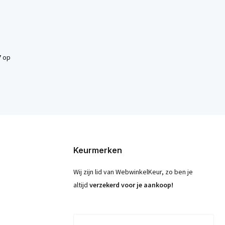
7
op
Keurmerken
Wij zijn lid van WebwinkelKeur, zo ben je
altijd
verzekerd voor je aankoop!