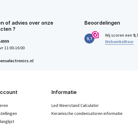
n of advies over onze
Beoordelingen
cten ?
Wij scoren een
9,
9,7
34999
WebwinkelKeur
vr 11:00-16:00
enselectronics.nl
account
Informatie
eren
Led Weerstand Calculator
stellingen
Keramische condensatoren informatie
langlijst