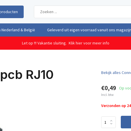
producten
uit eigen voorraad vanuit ons magazijn in Nederland
Gratis verzendi
Let op !!! Vakantie sluiting.
Klik hier voor meer info
 pcb RJ10
Bekijk alles Con
€0,49
Op vo
Incl. btw
Verzonden op 2