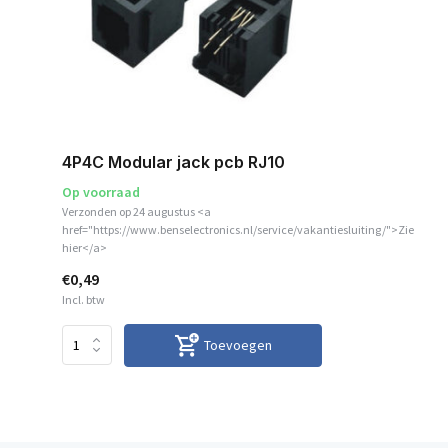
4P4C Modular jack pcb RJ10
Op voorraad
Verzonden op 24 augustus <a
href="https://www.benselectronics.nl/service/vakantiesluiting/">Zie
hier</a>
€0,49
Incl. btw
Toevoegen