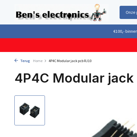
Onze 
Gratis verzending boven €100,- binnen Nederland & België
Geleverd 
Terug
Home
4P4C Modular jack pcb RJ10
4P4C Modular jack