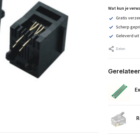
Wat kun je verw
Gratis verze
Scherp gepr
Geleverd uit
Delen
Gerelatee
Ex
R