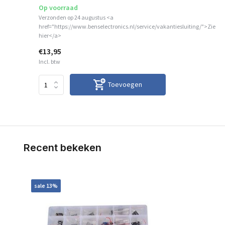
Op voorraad
Verzonden op 24 augustus <a
href="https://www.benselectronics.nl/service/vakantiesluiting/">Zie
hier</a>
€13,95
Incl. btw
Toevoegen
Recent bekeken
sale 13%