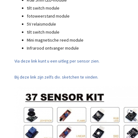
RGB 5mm LED-module
tilt switch module
fotoweerstand module
5V relaismodule
tilt switch module
Mini magnetische reed module
Infrarood ontvanger module
Via deze link kunt u een uitleg per sensor zien.
Bij deze link zijn zelfs div. sketchen te vinden.