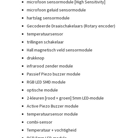
microfoon sensormodule [High Sensitivity]
microfoon geluid sensormodule
hartslag sensormodule
Gecodeerde Draaischakelaars (Rotary encoder)
temperatuursensor
trillingen schakelaar
Hall magnetisch veld sensormodule
drukknop
infrarood zender module
Passief Piezo buzzer module
RGB LED SMD module
optische module
2-kleuren [rood + groen] 5mm LED-module
Active Piezo Buzzer module
temperatuursensor module
combi-sensor
Temperatuur + vochtigheid