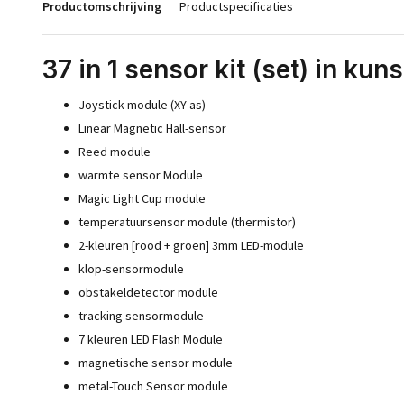
Productomschrijving
Productspecificaties
37 in 1 sensor kit (set) in kun
Joystick module (XY-as)
Linear Magnetic Hall-sensor
Reed module
warmte sensor Module
Magic Light Cup module
temperatuursensor module (thermistor)
2-kleuren [rood + groen] 3mm LED-module
klop-sensormodule
obstakeldetector module
tracking sensormodule
7 kleuren LED Flash Module
magnetische sensor module
metal-Touch Sensor module