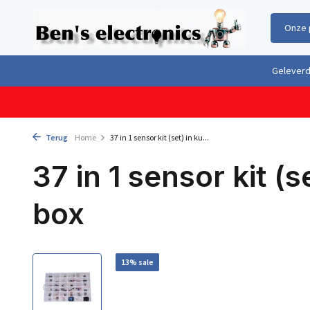
Onze 
Gratis verzending boven €100,- binnen Nederland & België
Geleverd 
Terug
Home
37 in 1 sensor kit (set) in ku...
37 in 1 sensor kit (s
box
13% sale