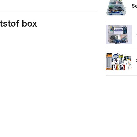
S
ststof box