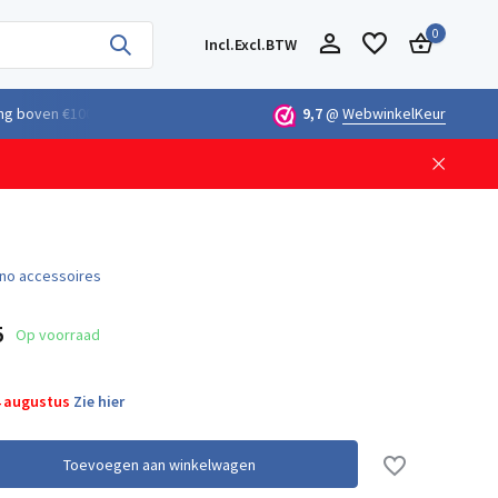
0
Incl.
Excl.
BTW
ng boven €100,- binnen Nederland & België
9,7
@
Geleverd uit eigen voorra
WebwinkelKeur
Account aanmaken
Account aanmaken
uino accessoires
5
Op voorraad
4 augustus
Zie hier
Toevoegen aan winkelwagen