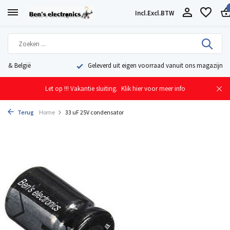
Incl.
Excl.
BTW
Geleverd uit eigen voorraad vanuit ons magazijn in Nederland
Let op !!! Vakantie sluiting.
Klik hier voor meer info
Terug
Home
33 uF 25V condensator