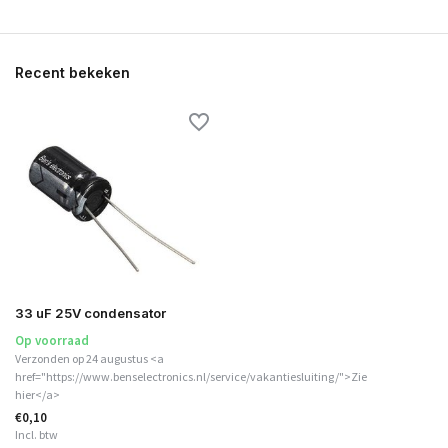
Recent bekeken
33 uF 25V condensator
Op voorraad
Verzonden op 24 augustus <a
href="https://www.benselectronics.nl/service/vakantiesluiting/">Zie
hier</a>
€0,10
Incl. btw