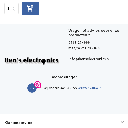
Vragen of advies over onze
producten ?
0416-234999
ma t/m vr 11:00-16:00
info@benselectronics.nl
Beoordelingen
9,7
Wij scoren een
9,7
op
WebwinkelKeur
Klantenservice