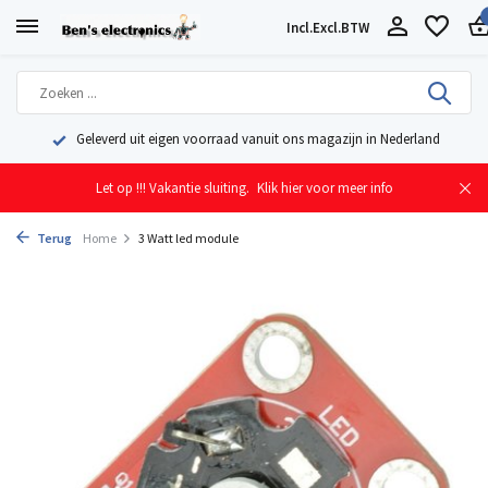
Incl.
Excl.
BTW
Geleverd uit eigen voorraad vanuit ons magazijn in Nederland
Let op !!! Vakantie sluiting.
Klik hier voor meer info
Terug
Home
3 Watt led module