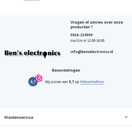
Vragen of advies over onze
producten ?
0416-234999
ma t/m vr 11:00-16:00
info@benselectronics.nl
Beoordelingen
9,7
Wij scoren een
9,7
op
WebwinkelKeur
Klantenservice