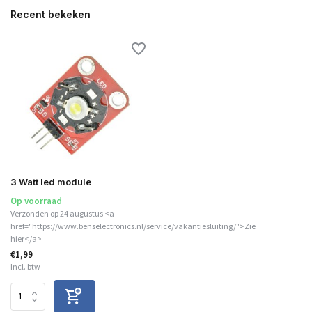
Recent bekeken
3 Watt led module
Op voorraad
Verzonden op 24 augustus <a
href="https://www.benselectronics.nl/service/vakantiesluiting/">Zie
hier</a>
€1,99
Incl. btw