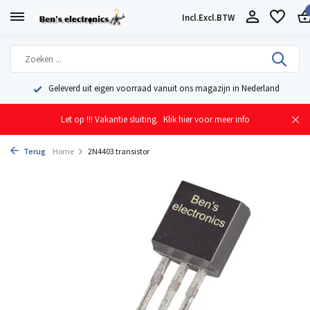
Incl.
Excl.
BTW
Geleverd uit eigen voorraad vanuit ons magazijn in Nederland
Let op !!! Vakantie sluiting.
Klik hier voor meer info
Terug
Home
2N4403 transistor