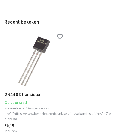
Recent bekeken
2N4403 transistor
Op voorraad
Verzonden op 24 augustus <a
href="https://www.benselectronics.nl/service/vakantiesluiting/">Zie
hier</a>
€0,15
Incl. btw