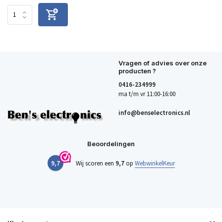
Vragen of advies over onze
producten ?
0416-234999
ma t/m vr 11:00-16:00
info@benselectronics.nl
Beoordelingen
9,7
Wij scoren een
9,7
op
WebwinkelKeur