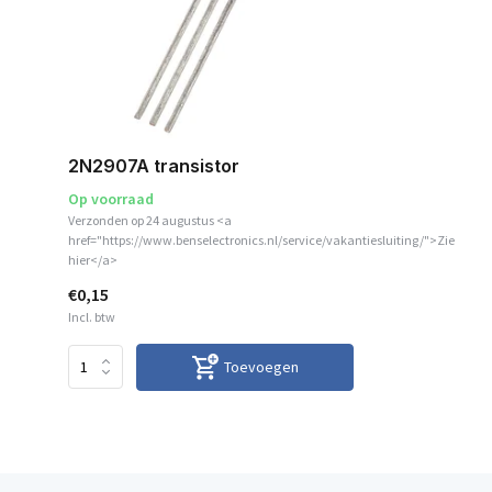
2N2907A transistor
Op voorraad
Verzonden op 24 augustus <a
href="https://www.benselectronics.nl/service/vakantiesluiting/">Zie
hier</a>
€0,15
Incl. btw
Toevoegen