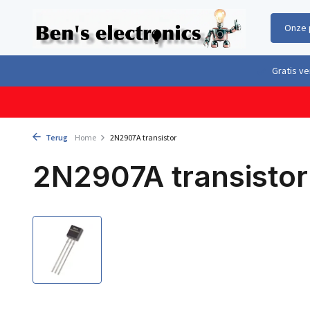
Onze 
Gratis verzending boven €100,- binnen Nederland & België
Geleverd 
Terug
Home
2N2907A transistor
2N2907A transistor