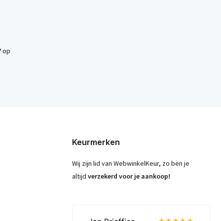
7
op
Keurmerken
Wij zijn lid van WebwinkelKeur, zo ben je
altijd
verzekerd voor je aankoop!