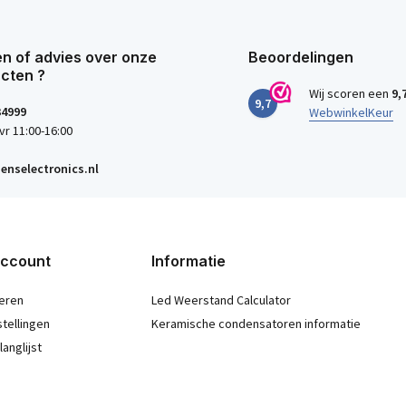
n of advies over onze
Beoordelingen
cten ?
Wij scoren een
9,
9,7
34999
WebwinkelKeur
vr 11:00-16:00
enselectronics.nl
account
Informatie
eren
Led Weerstand Calculator
stellingen
Keramische condensatoren informatie
langlijst