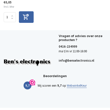
€0,05
Incl. btw
Vragen of advies over onze
producten ?
0416-234999
ma t/m vr 11:00-16:00
info@benselectronics.nl
Beoordelingen
9,7
Wij scoren een
9,7
op
WebwinkelKeur