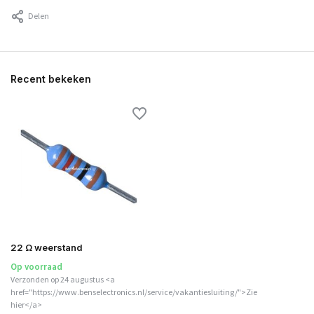
Delen
Recent bekeken
22 Ω weerstand
Op voorraad
Verzonden op 24 augustus <a
href="https://www.benselectronics.nl/service/vakantiesluiting/">Zie
hier</a>