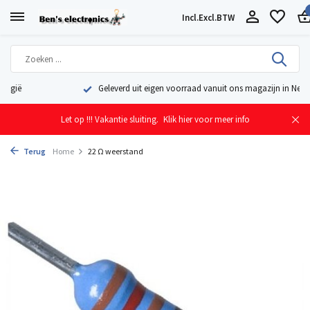
Incl.
Excl.
BTW
Geleverd uit eigen voorraad vanuit ons magazijn in Nederland
Let op !!! Vakantie sluiting.
Klik hier voor meer info
Terug
Home
22 Ω weerstand