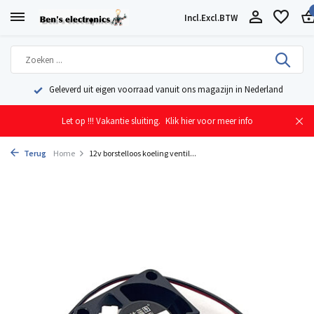
Incl.
Excl.
BTW
Geleverd uit eigen voorraad vanuit ons magazijn in Nederland
Let op !!! Vakantie sluiting.
Klik hier voor meer info
Terug
Home
12v borstelloos koeling ventil...