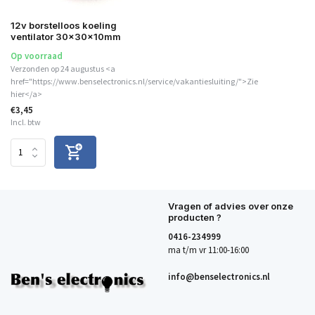
12v borstelloos koeling
ventilator 30x30x10mm
Op voorraad
Verzonden op 24 augustus <a
href="https://www.benselectronics.nl/service/vakantiesluiting/">Zie
hier</a>
€3,45
Incl. btw
Vragen of advies over onze
producten ?
0416-234999
ma t/m vr 11:00-16:00
info@benselectronics.nl