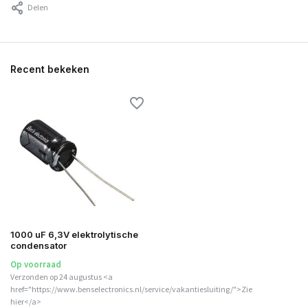
Delen
Recent bekeken
1000 uF 6,3V elektrolytische
condensator
Op voorraad
Verzonden op 24 augustus <a
href="https://www.benselectronics.nl/service/vakantiesluiting/">Zie
hier</a>