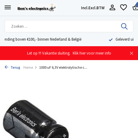
Incl.
Excl.
BTW
Geleverd uit eigen voorraad vanuit ons magazijn in Nederland
Let op !!! Vakantie sluiting.
Klik hier voor meer info
Terug
Home
1000 uF 6,3V elektrolytische c...