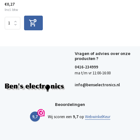
€0,27
Incl. btw
Vragen of advies over onze
producten ?
0416-234999
ma t/m vr 11:00-16:00
info@benselectronics.nl
Beoordelingen
9,7
Wij scoren een
9,7
op
WebwinkelKeur