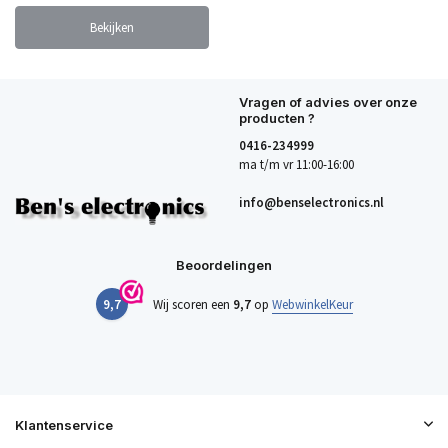
Bekijken
Vragen of advies over onze
producten ?
0416-234999
ma t/m vr 11:00-16:00
info@benselectronics.nl
Beoordelingen
9,7
Wij scoren een
9,7
op
WebwinkelKeur
Klantenservice