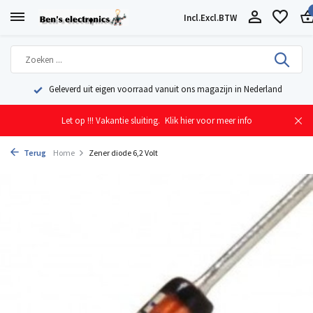
Incl.
Excl.
BTW
Geleverd uit eigen voorraad vanuit ons magazijn in Nederland
Let op !!! Vakantie sluiting.
Klik hier voor meer info
Terug
Home
Zener diode 6,2 Volt