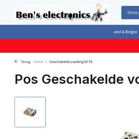
Onze 
Gratis verzending boven €100,- binnen Nederland & België
Geleverd 
Terug
Home
Geschakelde voeding 5V 7A
Pos Geschakelde v