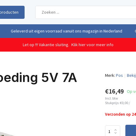
producten
uit eigen voorraad vanuit ons magazijn in Nederland
Gratis verzendi
Let op !!! Vakantie sluiting.
Klik hier voor meer info
oeding 5V 7A
Merk:
Pos
Bekij
€16,49
Op v
Incl. btw
Stukprijs:
€0,00
/
Verzonden op 2