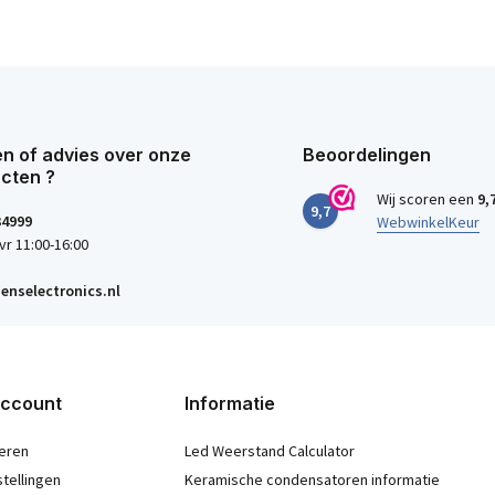
n of advies over onze
Beoordelingen
cten ?
Wij scoren een
9,
9,7
34999
WebwinkelKeur
vr 11:00-16:00
enselectronics.nl
account
Informatie
eren
Led Weerstand Calculator
stellingen
Keramische condensatoren informatie