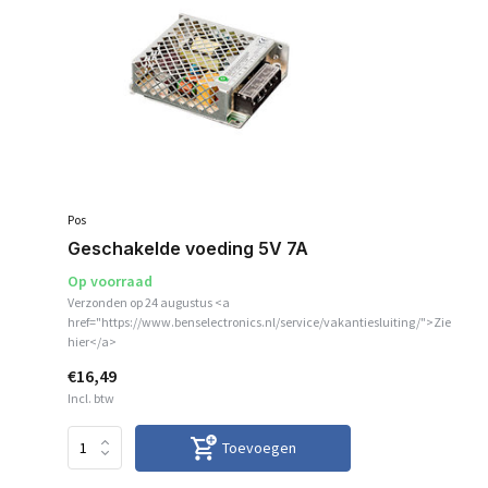
Pos
Geschakelde voeding 5V 7A
Op voorraad
Verzonden op 24 augustus <a
href="https://www.benselectronics.nl/service/vakantiesluiting/">Zie
hier</a>
€16,49
Incl. btw
Toevoegen