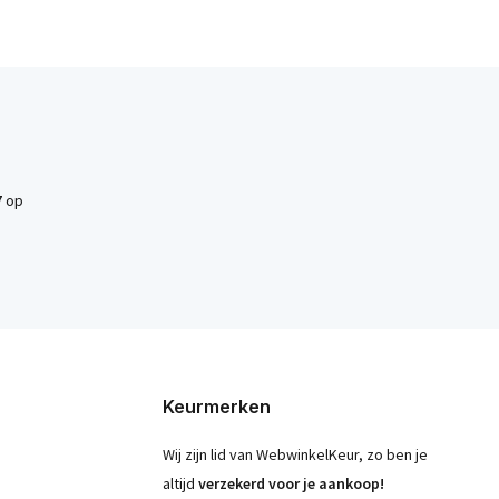
7
op
Keurmerken
Wij zijn lid van WebwinkelKeur, zo ben je
altijd
verzekerd voor je aankoop!