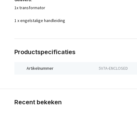
1x transformator
1 x engelstalige handleiding
Productspecificaties
Artikelnummer
5V7A-ENCLOSED
Recent bekeken