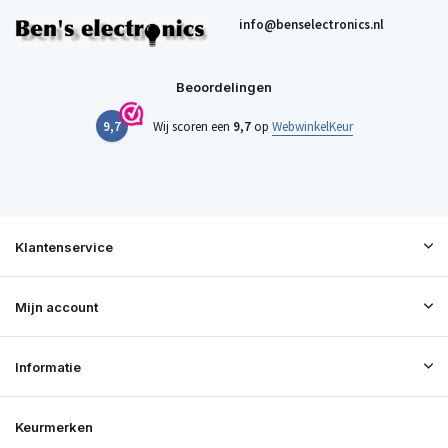
info@benselectronics.nl
Beoordelingen
9,7
Wij scoren een
9,7
op
WebwinkelKeur
Klantenservice
Mijn account
Informatie
Keurmerken