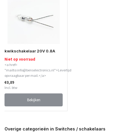
kwikschakelaar 20V 0.8A
Niet op voorraad
<a href=
"mailto:info@benselectronics.nl">Levertijd
opvraagbaar per mail.</a>
€0,89
Incl. btw
Bekijken
Overige categorieën in Switches / schakelaars