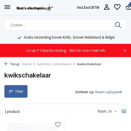
Incl.
Excl.
BTW
 binnen Nederland & België
Geleverd uit eigen voorraad vanuit 
Let op !!! Vakantie sluiting.
Klik hier voor meer info
Terug
Home
Switches / schakelaars
kwikschakelaar
kwikschakelaar
Filter
Sorteren op:
Toon:
1 product