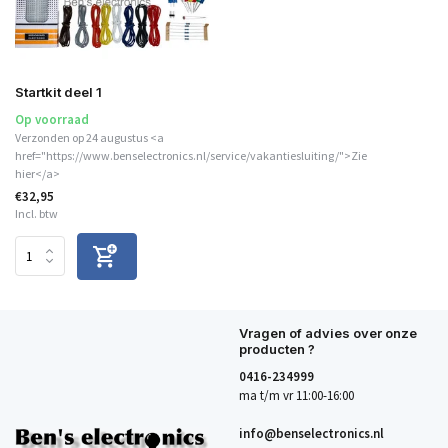
Startkit deel 1
Op voorraad
Verzonden op 24 augustus <a
href="https://www.benselectronics.nl/service/vakantiesluiting/">Zie
hier</a>
€32,95
Incl. btw
Vragen of advies over onze
producten ?
0416-234999
ma t/m vr 11:00-16:00
info@benselectronics.nl