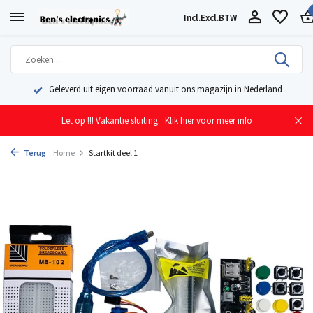
Incl.
Excl.
BTW
Geleverd uit eigen voorraad vanuit ons magazijn in Nederland
Let op !!! Vakantie sluiting.
Klik hier voor meer info
Terug
Home
Startkit deel 1