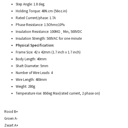
Step Angle: 1.8 deg.
Holding Torque: 40N.cm (56oz.in)
Rated Current/phase: 1.7A
Phase Resistance: 1.5Ohm±10%
Insulation Resistance: 100MΩ¸ Min, 500VDC
Insulation Strength: 500VAC for one minute
Physical Specification:
Frame Size: 42 x 42mm (1.7 inch x 1.7 inch)
Body Length: 40mm
Shaft Diameter: 5mm
Number of Wire Leads: 4
Wire Length: 400mm
Weight: 280g
Temperature rise: 80deg Max(rated current, 2 phase on)
Rood B+
Groen A-
Zwart A+