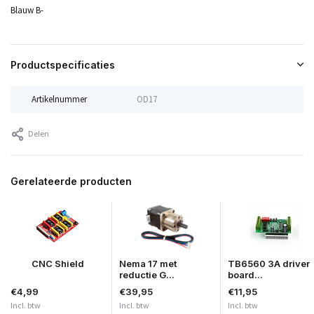
Blauw B-
Productspecificaties
Artikelnummer
OD17
Delen
Gerelateerde producten
CNC Shield
Nema 17 met
TB6560 3A driver
reductie G...
board...
€4,99
€39,95
€11,95
Incl. btw
Incl. btw
Incl. btw