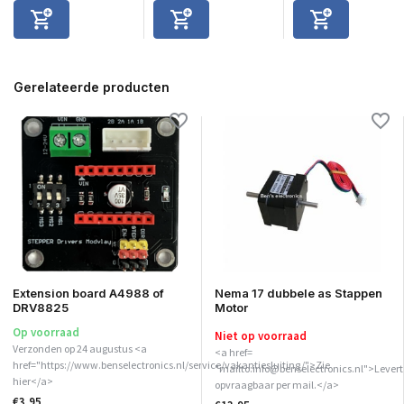
Gerelateerde producten
Extension board A4988 of
Nema 17 dubbele as Stappen
DRV8825
Motor
Op voorraad
Niet op voorraad
Verzonden op 24 augustus <a
<a href=
href="https://www.benselectronics.nl/service/vakantiesluiting/">Zie
"mailto:info@benselectronics.nl">Levert
hier</a>
opvraagbaar per mail.</a>
€3,95