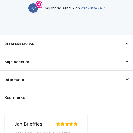
9,7
Wij scoren een
9,7
op
WebwinkelKeur
Klantenservice
Mijn account
Informatie
Keurmerken