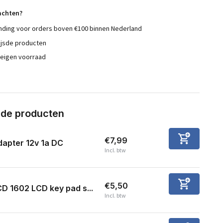
achten?
nding voor orders boven €100 binnen Nederland
ijsde producten
 eigen voorraad
rde producten
€7,99
apter 12v 1a DC
Incl. btw
€5,50
D 1602 LCD key pad s...
Incl. btw