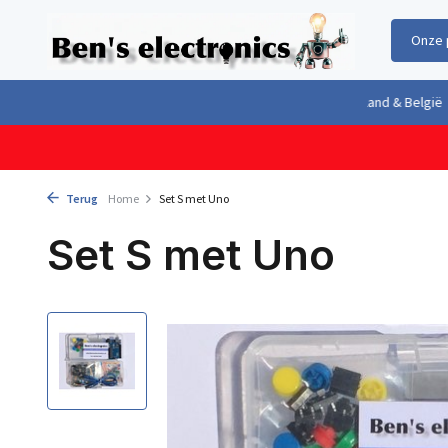
Onze 
Gratis verzending boven €100,- binnen Nederland & België
Geleverd 
Terug
Home
Set S met Uno
Set S met Uno