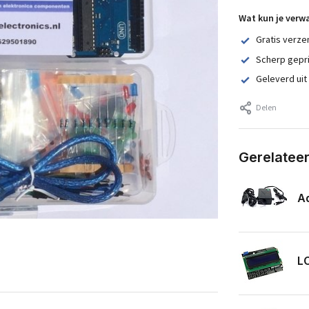
Wat kun je verw
Gratis verze
Scherp gepr
Geleverd uit
Delen
Gerelatee
Ad
LC