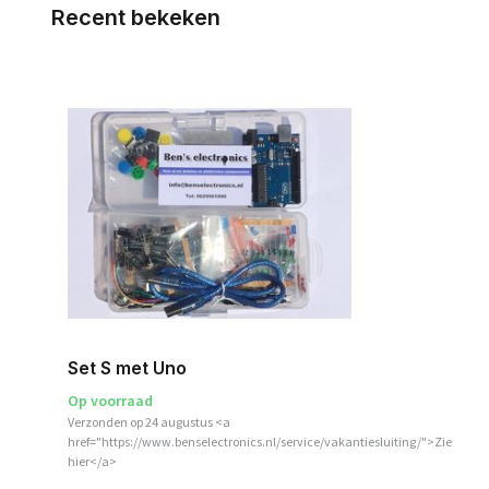
Recent bekeken
Set S met Uno
Op voorraad
Verzonden op 24 augustus <a
href="https://www.benselectronics.nl/service/vakantiesluiting/">Zie
hier</a>