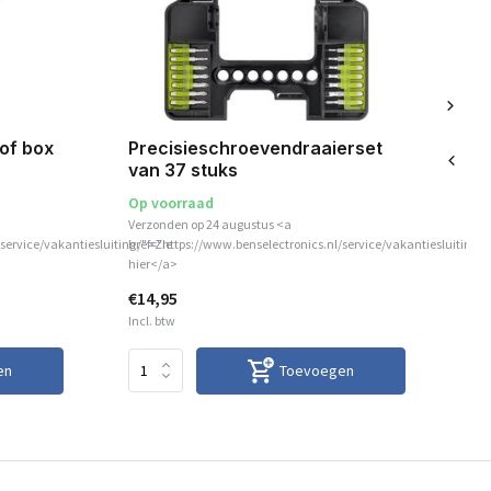
of box
Precisieschroevendraaierset
Se
van 37 stuks
ka
Op voorraad
Op
Verzonden op 24 augustus <a
Ver
service/vakantiesluiting/">Zie
href="https://www.benselectronics.nl/service/vakantiesluiting/
hre
hier</a>
hie
€14,95
€5
Incl. btw
Inc
en
Toevoegen