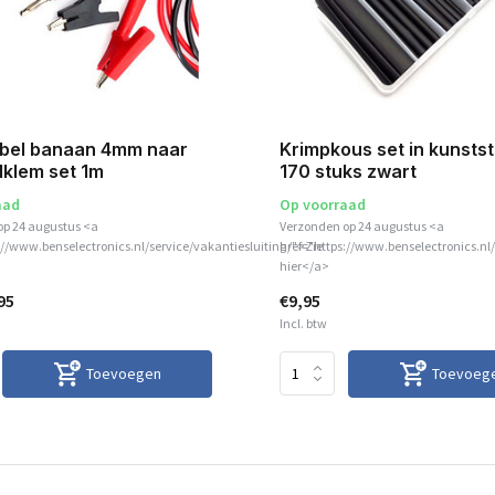
bel banaan 4mm naar
Krimpkous set in kunstst
lklem set 1m
170 stuks zwart
aad
Op voorraad
op 24 augustus <a
Verzonden op 24 augustus <a
://www.benselectronics.nl/service/vakantiesluiting/">Zie
href="https://www.benselectronics.nl/
hier</a>
95
€9,95
Incl. btw
Toevoegen
Toevoeg