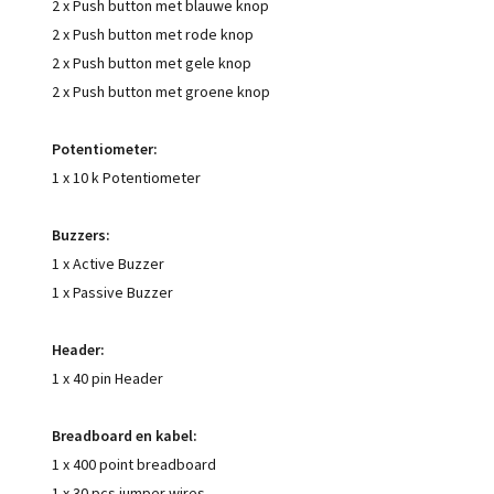
2 x Push button met blauwe knop
2 x Push button met rode knop
2 x Push button met gele knop
2 x Push button met groene knop
Potentiometer:
1 x 10 k Potentiometer
Buzzers:
1 x Active Buzzer
1 x Passive Buzzer
Header:
1 x 40 pin Header
Breadboard en kabel:
1 x 400 point breadboard
1 x 30 pcs jumper wires