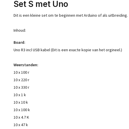
Set S met Uno
Dit is een kleine set om te beginnen met Arduino of als uitbreiding.
Inhoud:
Board:
Uno R3 incl USB kabel (Dit is een exacte kopie van het orgineel.)
Weerstanden:
10 x 100 r
10 x 220 r
10 x 330 r
10 x 1 k
10 x 10 k
10 x 100 k
10 x 4.7 K
10 x 47 k