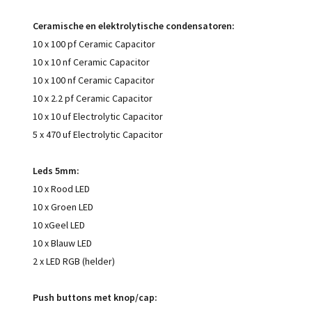
Ceramische en elektrolytische
condensatoren:
10 x 100 pf Ceramic Capacitor
10 x 10 nf Ceramic Capacitor
10 x 100 nf Ceramic Capacitor
10 x 2.2 pf Ceramic Capacitor
10 x 10 uf Electrolytic Capacitor
5 x 470 uf Electrolytic Capacitor
Leds 5mm:
10 x Rood LED
10 x Groen LED
10 xGeel LED
10 x Blauw LED
2 x LED RGB (helder)
Push buttons met knop/cap: