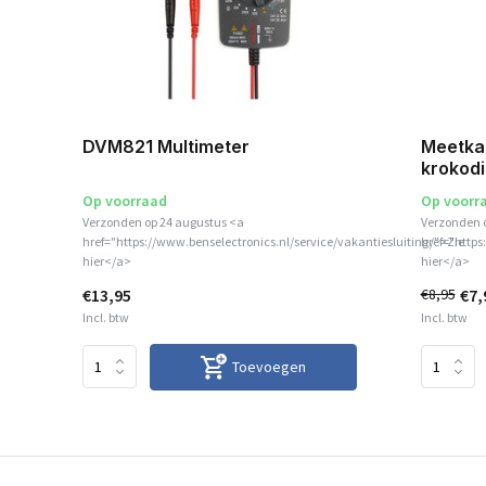
DVM821 Multimeter
Meetka
krokodi
Op voorraad
Op voorr
Verzonden op 24 augustus <a
Verzonden 
href="https://www.benselectronics.nl/service/vakantiesluiting/">Zie
href="https
hier</a>
hier</a>
€13,95
€7,
€8,95
Incl. btw
Incl. btw
Toevoegen