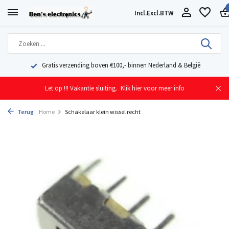
Incl.
Excl.
BTW
België
Geleverd uit eigen voorraad vanuit ons magazijn in Nede
Let op !!! Vakantie sluiting.
Klik hier voor meer info
Terug
Home
Schakelaar klein wissel recht