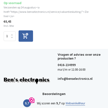
Op voorraad
Verzonden op 24 augustus <a
href="https://www.benselectronics.nl/service/vakantiesluiting/">Zie
hier</a>
€0,45
Incl. btw
Vragen of advies over onze
producten ?
0416-234999
ma t/m vr 11:00-16:00
info@benselectronics.nl
Beoordelingen
9,7
Wij scoren een
9,7
op
WebwinkelKeur