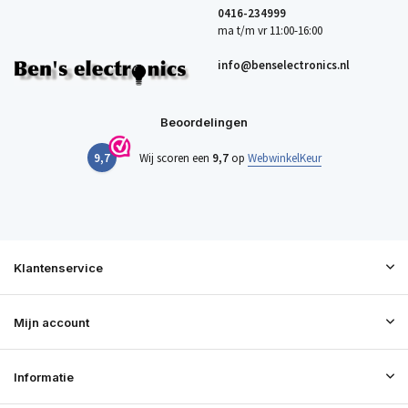
0416-234999
ma t/m vr 11:00-16:00
info@benselectronics.nl
Beoordelingen
9,7
Wij scoren een
9,7
op
WebwinkelKeur
Klantenservice
Mijn account
Informatie