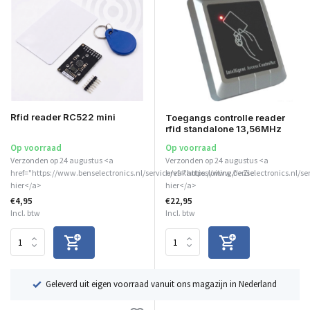
Rfid reader RC522 mini
Toegangs controlle reader
rfid standalone 13,56MHz
Op voorraad
Op voorraad
Verzonden op 24 augustus <a
Verzonden op 24 augustus <a
href="https://www.benselectronics.nl/service/vakantiesluiting/">Zie
href="https://www.benselectronics.nl/se
hier</a>
hier</a>
€4,95
€22,95
Incl. btw
Incl. btw
ë
Geleverd uit eigen voorraad vanuit ons magazijn in Nederland