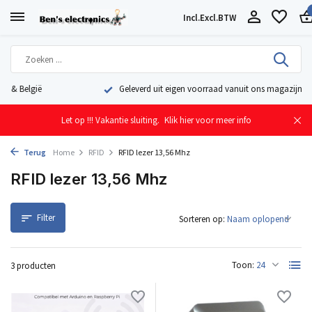
Incl.
Excl.
BTW
Geleverd uit eigen voorraad vanuit ons magazijn in Nederland
Let op !!! Vakantie sluiting.
Klik hier voor meer info
Terug
Home
RFID
RFID lezer 13,56 Mhz
RFID lezer 13,56 Mhz
Filter
Sorteren op:
Toon:
3 producten