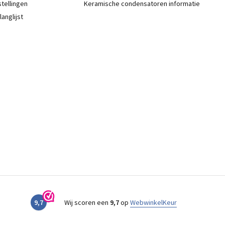
stellingen
Keramische condensatoren informatie
langlijst
9,7
Wij scoren een
9,7
op
WebwinkelKeur