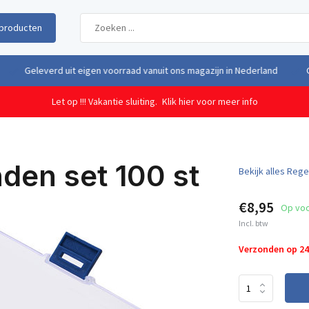
producten
uit eigen voorraad vanuit ons magazijn in Nederland
Gratis verzendi
Let op !!! Vakantie sluiting.
Klik hier voor meer info
den set 100 st
Bekijk alles Reg
€8,95
Op vo
Incl. btw
Verzonden op 2