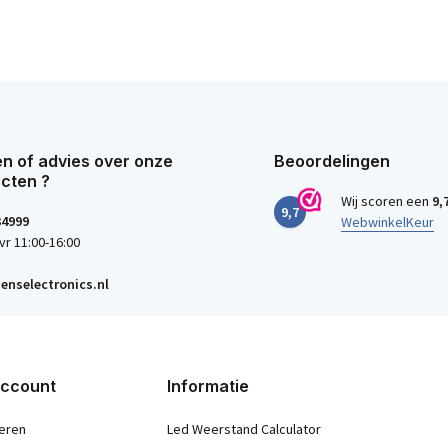
n of advies over onze
Beoordelingen
cten ?
Wij scoren een
9,
9,7
34999
WebwinkelKeur
vr 11:00-16:00
enselectronics.nl
account
Informatie
eren
Led Weerstand Calculator