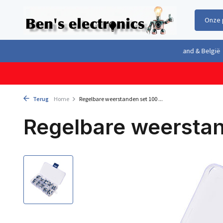
Onze 
Gratis verzending boven €100,- binnen Nederland & België
Geleverd 
Terug
Home
Regelbare weerstanden set 100 ...
Regelbare weerstan