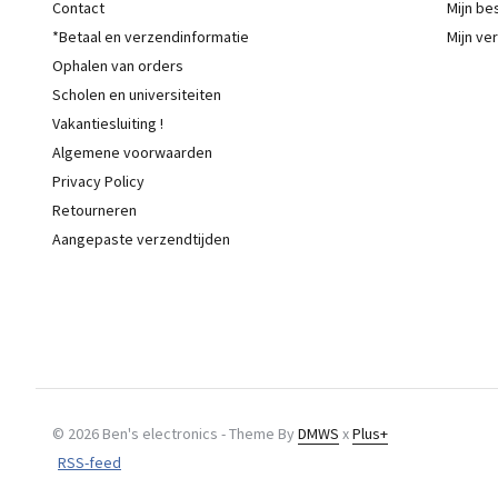
Contact
Mijn be
*Betaal en verzendinformatie
Mijn ver
Ophalen van orders
Scholen en universiteiten
Vakantiesluiting !
Algemene voorwaarden
Privacy Policy
Retourneren
Aangepaste verzendtijden
© 2026 Ben's electronics - Theme By
DMWS
x
Plus+
RSS-feed