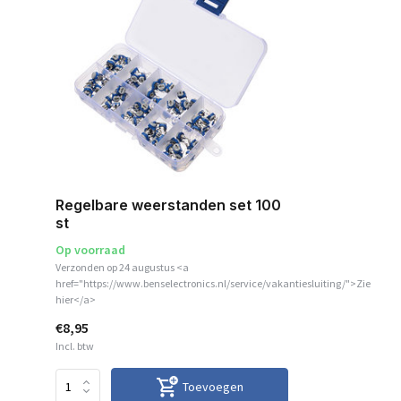
Regelbare weerstanden set 100
st
Op voorraad
Verzonden op 24 augustus <a
href="https://www.benselectronics.nl/service/vakantiesluiting/">Zie
hier</a>
€8,95
Incl. btw
Toevoegen