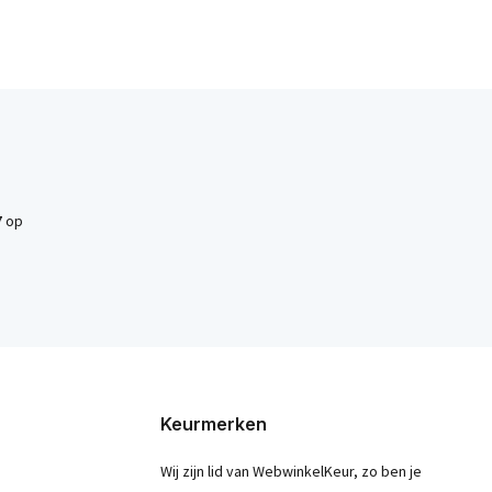
7
op
Keurmerken
Wij zijn lid van WebwinkelKeur, zo ben je