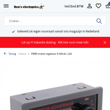
Incl.
Excl.
BTW
Geleverd uit eigen voorraad vanuit ons magazijn in Nederland
Let op !!! Vakantie sluiting.
Klik hier voor meer info
Terug
Home
PWM motor regelaar 9-60vdc 12A