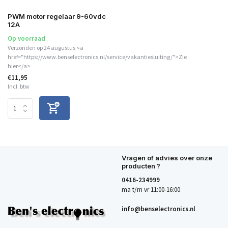
PWM motor regelaar 9-60vdc
12A
Op voorraad
Verzonden op 24 augustus <a
href="https://www.benselectronics.nl/service/vakantiesluiting/">Zie
hier</a>
€11,95
Incl. btw
Vragen of advies over onze
producten ?
0416-234999
ma t/m vr 11:00-16:00
info@benselectronics.nl