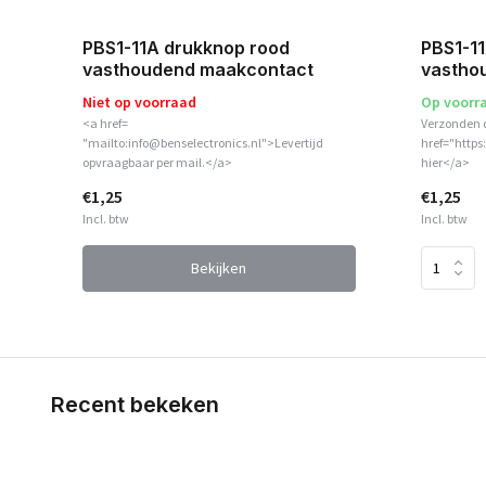
PBS1-11A drukknop rood
PBS1-11
vasthoudend maakcontact
vastho
Niet op voorraad
Op voorr
<a href=
Verzonden 
"mailto:info@benselectronics.nl">Levertijd
href="https
opvraagbaar per mail.</a>
hier</a>
€1,25
€1,25
Incl. btw
Incl. btw
Bekijken
Recent bekeken