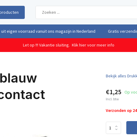
producten
uit eigen voorraad vanuit ons magazijn in Nederland
Gratis verzendi
Let op !!! Vakantie sluiting.
Klik hier voor meer info
 blauw
Bekijk alles Dru
contact
€1,25
Op vo
Incl. btw
Verzonden op 2