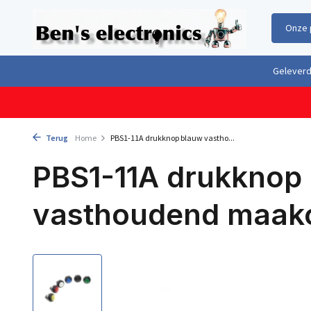
Onze 
Gratis verzending boven €100,- binnen Nederland & België
Geleverd 
Terug
Home
PBS1-11A drukknop blauw vastho...
PBS1-11A drukknop
vasthoudend maak