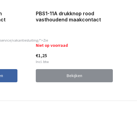
PBS1-11A drukknop rood
PB
n
vasthoudend maakcontact
va
ct
service/vakantiesluiting/">Zie
Niet op voorraad
Op
€1,25
€1
Incl. btw
Inc
en
Bekijken