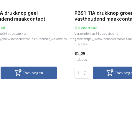
A drukknop geel
PBS1-11A drukknop groe
udend maakcontact
vasthoudend maakconta
aad
Op voorraad
op 24 augustus <a
Verzonden op 24 augustus <a
://www.benselectronics.nl/service/vakantiesluiting/">Zie
href="https://www.benselectronics.nl/
hier</a>
€1,25
Incl. btw
Toevoegen
Toevoeg