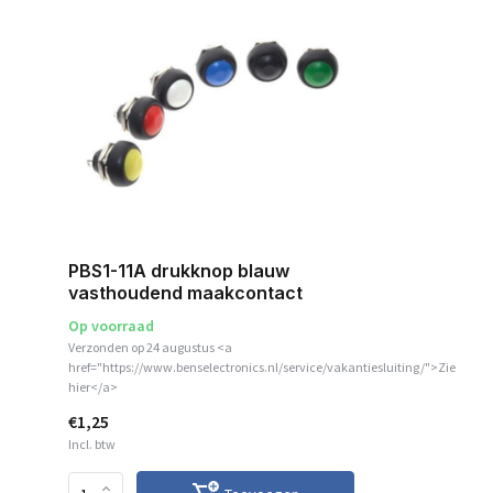
PBS1-11A drukknop blauw
vasthoudend maakcontact
Op voorraad
Verzonden op 24 augustus <a
href="https://www.benselectronics.nl/service/vakantiesluiting/">Zie
hier</a>
€1,25
Incl. btw