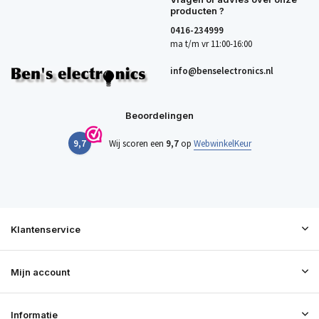
producten ?
0416-234999
ma t/m vr 11:00-16:00
info@benselectronics.nl
Beoordelingen
9,7
Wij scoren een
9,7
op
WebwinkelKeur
Klantenservice
Mijn account
Informatie