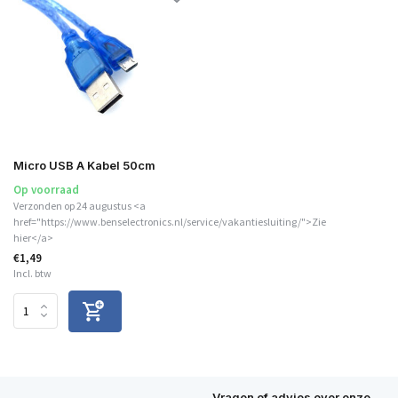
Micro USB A Kabel 50cm
Op voorraad
Verzonden op 24 augustus <a
href="https://www.benselectronics.nl/service/vakantiesluiting/">Zie
hier</a>
€1,49
Incl. btw
Vragen of advies over onze