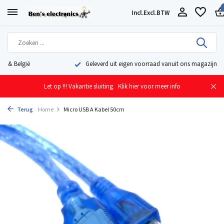
Incl.
Excl.
BTW
Geleverd uit eigen voorraad vanuit ons magazijn in Nederland
Let op !!! Vakantie sluiting.
Klik hier voor meer info
Terug
Home
Micro USB A Kabel 50cm