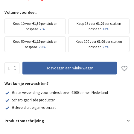
Volume voordeel:
Koop 10 voor
€1,39
per stuk en
Koop 25 voor
€1,29
per stuk en
bespaar
-7%
bespaar
-13%
Koop 50 voor
€1,19
per stuk en
Koop 100 voor
€1,09
per stuk en
bespaar
-20%
bespaar
-27%
Toevoegen aan winkelwagen
Wat kun je verwachten?
Gratis verzending voor orders boven €100 binnen Nederland
Scherp geprijsde producten
Geleverd uit eigen voorraad
Productomschrijving