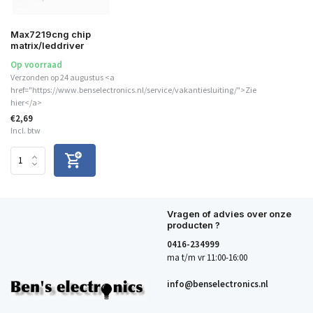
Max7219cng chip
matrix/leddriver
Op voorraad
Verzonden op 24 augustus <a
href="https://www.benselectronics.nl/service/vakantiesluiting/">Zie
hier</a>
€2,69
Incl. btw
Vragen of advies over onze
producten ?
0416-234999
ma t/m vr 11:00-16:00
info@benselectronics.nl