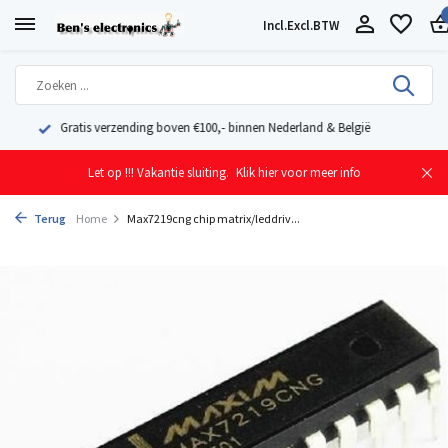
Incl.
Excl.
BTW
Geleverd uit eigen voorraad vanuit ons magazijn in Nederland
Let op !!! Vakantie sluiting.
Klik hier voor meer info
Terug
Home
Max7219cng chip matrix/leddriv...