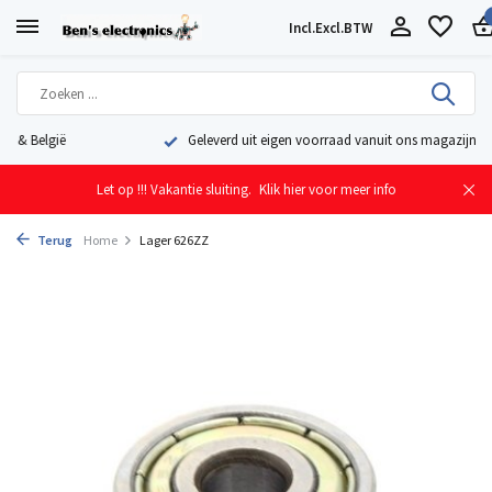
Incl.
Excl.
BTW
Geleverd uit eigen voorraad vanuit ons magazijn in Nederland
Let op !!! Vakantie sluiting.
Klik hier voor meer info
Terug
Home
Lager 626ZZ