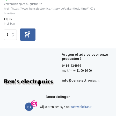
Verzonden op 24 augustus <a
href="https://www.benselectronics.nl/service/vakantiesluiting/">Zie
hier</a>
€0,95
Incl. btw
Vragen of advies over onze
producten ?
0416-234999
ma t/m vr 11:00-16:00
info@benselectronics.nl
Beoordelingen
9,7
Wij scoren een
9,7
op
WebwinkelKeur