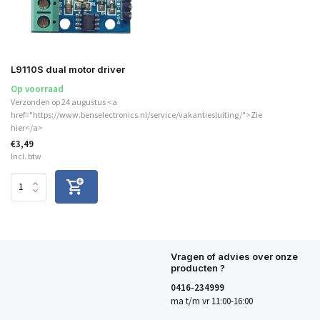
L9110S dual motor driver
Op voorraad
Verzonden op 24 augustus <a
href="https://www.benselectronics.nl/service/vakantiesluiting/">Zie
hier</a>
€3,49
Incl. btw
Vragen of advies over onze
producten ?
0416-234999
ma t/m vr 11:00-16:00