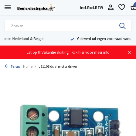
Incl.
Excl.
BTW
Geleverd uit eigen voorraad vanuit ons magazijn in Nederland
Let op !!! Vakantie sluiting.
Klik hier voor meer info
Terug
Home
L9110S dual motor driver