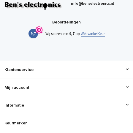
info@benselectronics.nl
Beoordelingen
9,7
Wij scoren een
9,7
op
WebwinkelKeur
Klantenservice
Mijn account
Informatie
Keurmerken