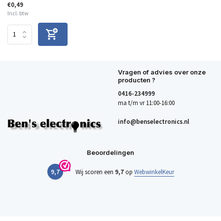
€0,49
Incl. btw
Vragen of advies over onze
producten ?
0416-234999
ma t/m vr 11:00-16:00
info@benselectronics.nl
Beoordelingen
9,7
Wij scoren een
9,7
op
WebwinkelKeur