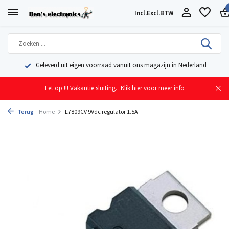
Incl.
Excl.
BTW
Geleverd uit eigen voorraad vanuit ons magazijn in Nederland
Let op !!! Vakantie sluiting.
Klik hier voor meer info
Terug
Home
L7809CV 9Vdc regulator 1.5A