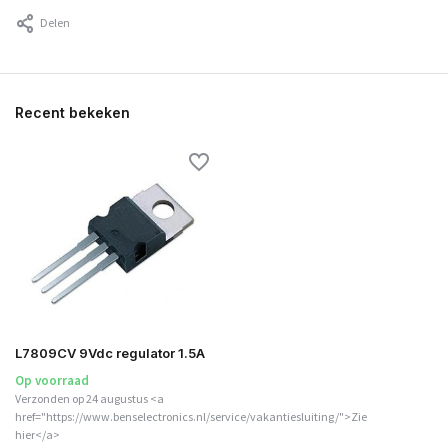
Delen
Recent bekeken
L7809CV 9Vdc regulator 1.5A
Op voorraad
Verzonden op 24 augustus <a
href="https://www.benselectronics.nl/service/vakantiesluiting/">Zie
hier</a>