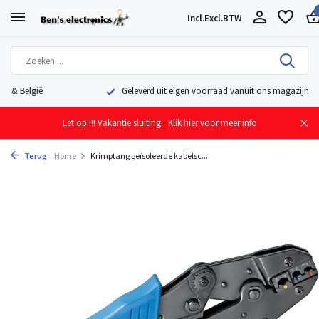
Incl.
Excl.
BTW
Geleverd uit eigen voorraad vanuit ons magazijn in Nederland
Let op !!! Vakantie sluiting.
Klik hier voor meer info
Terug
Home
Krimptang geïsoleerde kabelsc...