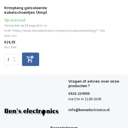
Krimptang geïsoleerde
kabelschoentjes (Amp)
Op voorraad
Verzonden op 24 augustus <a
href="https://www.benselectronics.nl/service/vakantiesluiting/">Zie
hier</a>
€24,95
Incl. btw
Vragen of advies over onze
producten ?
0416-234999
ma t/m vr 11:00-16:00
info@benselectronics.nl
Beoordelingen