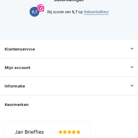
9,7
Wij scoren een
9,7
op
WebwinkelKeur
Klantenservice
Mijn account
Informatie
Keurmerken