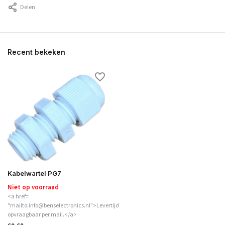
Delen
Recent bekeken
Kabelwartel PG7
Niet op voorraad
<a href=
"mailto:info@benselectronics.nl">Levertijd
opvraagbaar per mail.</a>