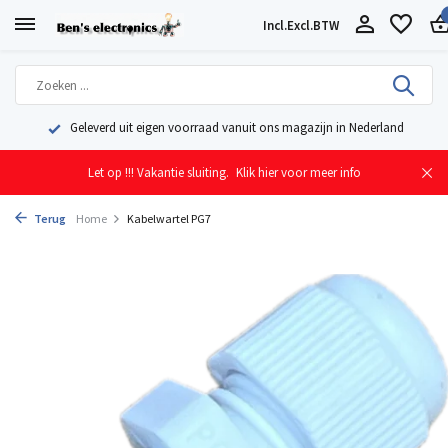
Incl.
Excl.
BTW
Geleverd uit eigen voorraad vanuit ons magazijn in Nederland
Let op !!! Vakantie sluiting.
Klik hier voor meer info
Terug
Home
Kabelwartel PG7