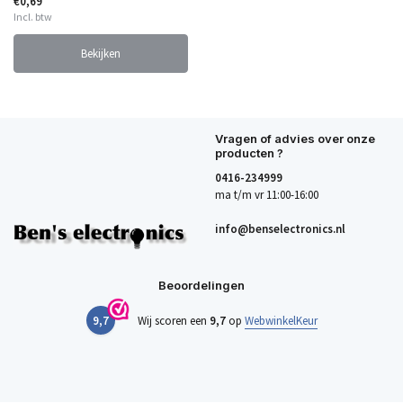
€0,69
Incl. btw
Bekijken
Vragen of advies over onze
producten ?
0416-234999
ma t/m vr 11:00-16:00
info@benselectronics.nl
Beoordelingen
9,7
Wij scoren een
9,7
op
WebwinkelKeur