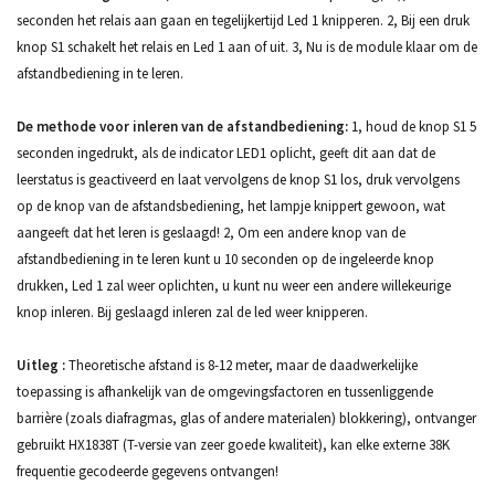
seconden het relais aan gaan en tegelijkertijd Led 1 knipperen. 2, Bij een druk
knop S1 schakelt het relais en Led 1 aan of uit. 3, Nu is de module klaar om de
afstandbediening in te leren.
De methode voor inleren van de afstandbediening:
1, houd de knop S1 5
seconden ingedrukt, als de indicator LED1 oplicht, geeft dit aan dat de
leerstatus is geactiveerd en laat vervolgens de knop S1 los, druk vervolgens
op de knop van de afstandsbediening, het lampje knippert gewoon, wat
aangeeft dat het leren is geslaagd! 2, Om een andere knop van de
afstandbediening in te leren kunt u 10 seconden op de ingeleerde knop
drukken, Led 1 zal weer oplichten, u kunt nu weer een andere willekeurige
knop inleren. Bij geslaagd inleren zal de led weer knipperen.
Uitleg :
Theoretische afstand is 8-12 meter, maar de daadwerkelijke
toepassing is afhankelijk van de omgevingsfactoren en tussenliggende
barrière (zoals diafragmas, glas of andere materialen) blokkering), ontvanger
gebruikt HX1838T (T-versie van zeer goede kwaliteit), kan elke externe 38K
frequentie gecodeerde gegevens ontvangen!