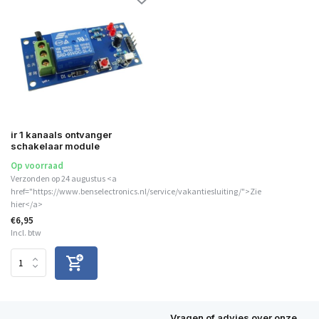
ir 1 kanaals ontvanger
schakelaar module
Op voorraad
Verzonden op 24 augustus <a
href="https://www.benselectronics.nl/service/vakantiesluiting/">Zie
hier</a>
€6,95
Incl. btw
Vragen of advies over onze