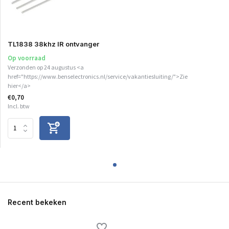
TL1838 38khz IR ontvanger
Op voorraad
Verzonden op 24 augustus <a
href="https://www.benselectronics.nl/service/vakantiesluiting/">Zie
hier</a>
€0,70
Incl. btw
Recent bekeken