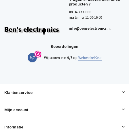
producten ?
0416-234999
ma t/m vr 11:00-16:00
info@benselectronics.nl
Beoordelingen
9,7
Wij scoren een
9,7
op
WebwinkelKeur
Klantenservice
Mijn account
Informatie