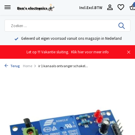
Incl.
Excl.
BTW
Geleverd uit eigen voorraad vanuit ons magazijn in Nederland
Let op !!! Vakantie sluiting.
Klik hier voor meer info
Terug
Home
ir 1 kanaals ontvanger schakel...