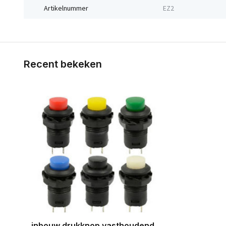
Artikelnummer
EZ2
Recent bekeken
inbouw drukknop vasthoudend