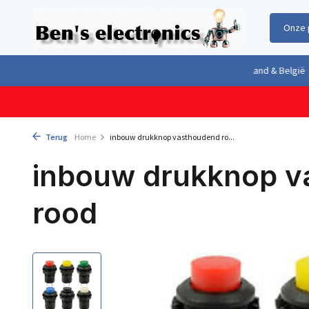
Onze 
Gratis verzending boven €100,- binnen Nederland & België
Geleverd 
Terug
Home
inbouw drukknop vasthoudend ro...
inbouw drukknop v
rood