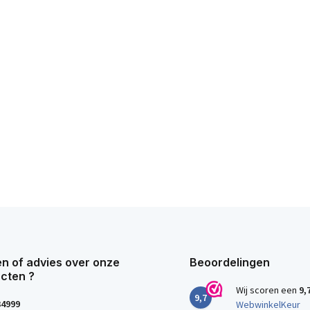
n of advies over onze
Beoordelingen
cten ?
Wij scoren een
9,
9,7
34999
WebwinkelKeur