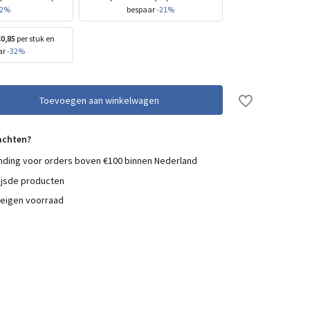
12%
bespaar
-21%
€0,85
per stuk en
ar
-32%
Toevoegen aan winkelwagen
achten?
nding voor orders boven €100 binnen Nederland
ijsde producten
 eigen voorraad