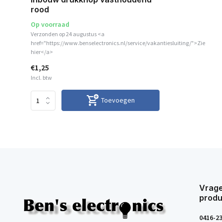
rood
Op voorraad
Verzonden op 24 augustus <a
href="https://www.benselectronics.nl/service/vakantiesluiting/">Zie
hier</a>
€1,25
Incl. btw
Toevoegen
Vrage
produ
0416-2