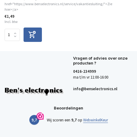
href="https://www.benselectronics.nl/service/vakantiesluiting/">Zie
hier</a>
€1,49
Incl. btw
Vragen of advies over onze
producten ?
0416-234999
ma t/m vr 11:00-16:00
info@benselectronics.nl
Beoordelingen
9,7
Wij scoren een
9,7
op
WebwinkelKeur