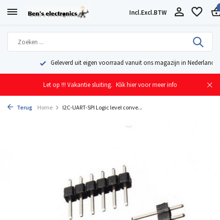
Incl.
Excl.
BTW
Geleverd uit eigen voorraad vanuit ons magazijn in Nederland
Let op !!! Vakantie sluiting.
Klik hier voor meer info
Terug
Home
I2C-UART-SPI Logic level conve...