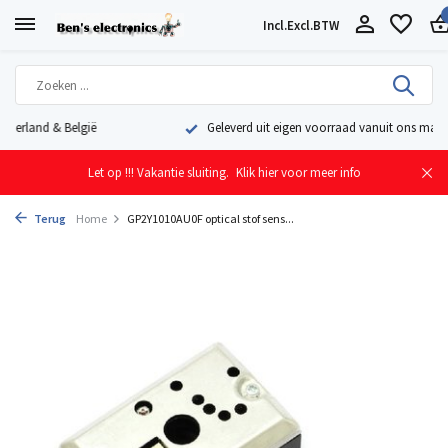
Incl.
Excl.
BTW
Geleverd uit eigen voorraad vanuit ons magazijn in Nederland
Let op !!! Vakantie sluiting.
Klik hier voor meer info
Terug
Home
GP2Y1010AU0F optical stof sens...