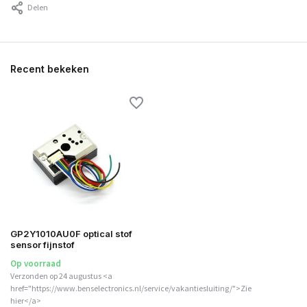
Delen
Recent bekeken
GP2Y1010AU0F optical stof
sensor fijnstof
Op voorraad
Verzonden op 24 augustus <a
href="https://www.benselectronics.nl/service/vakantiesluiting/">Zie
hier</a>