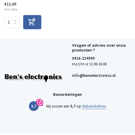
€11,00
Incl. btw
Vragen of advies over onze
producten ?
0416-234999
ma t/m vr 11:00-16:00
info@benselectronics.nl
Beoordelingen
9,7
Wij scoren een
9,7
op
WebwinkelKeur