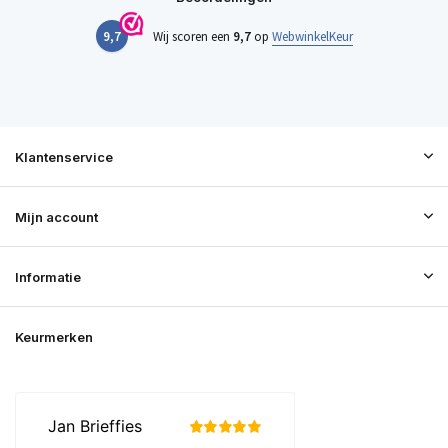
9,7
Wij scoren een
9,7
op
WebwinkelKeur
Klantenservice
Mijn account
Informatie
Keurmerken