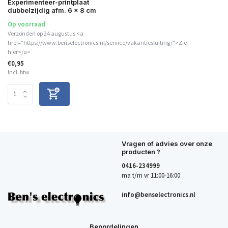
Experimenteer-printplaat
dubbelzijdig afm. 6 x 8 cm
Op voorraad
Verzonden op 24 augustus <a
href="https://www.benselectronics.nl/service/vakantiesluiting/">Zie
hier</a>
€0,95
Incl. btw
Vragen of advies over onze
producten ?
0416-234999
ma t/m vr 11:00-16:00
info@benselectronics.nl
Beoordelingen