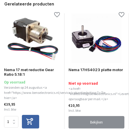
Gerelateerde producten
Nema 17 met reductie Gear
Nema 17HS4023 platte motor
Ratio 5.18:1
Op voorraad
Niet op voorraad
Verzonden op 24 augustus <a
<a href=
href="https://www.benselectronics.nl/service/vakantiesluiting/">Zie
"mailto:info@benselectronics.nl">Levert
hier</a>
opvraagbaar per mail.</a>
€39,95
€10,95
Incl. btw
Incl. btw
Bekijken