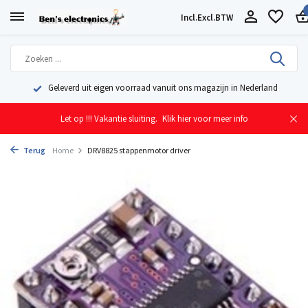
Incl.
Excl.
BTW
Geleverd uit eigen voorraad vanuit ons magazijn in Nederland
Let op !!! Vakantie sluiting.
Klik hier voor meer info
Terug
Home
DRV8825 stappenmotor driver