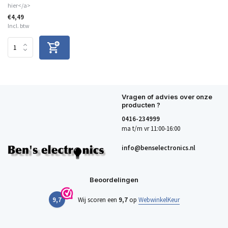
hier</a>
€4,49
Incl. btw
Vragen of advies over onze
producten ?
0416-234999
ma t/m vr 11:00-16:00
info@benselectronics.nl
Beoordelingen
9,7
Wij scoren een
9,7
op
WebwinkelKeur