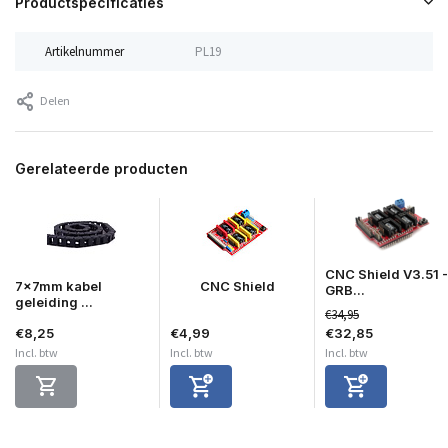
Productspecificaties
Artikelnummer
PL19
Delen
Gerelateerde producten
CNC Shield V3.51 -
7x7mm kabel
CNC Shield
GRB...
geleiding ...
€34,95
€8,25
€4,99
€32,85
Incl. btw
Incl. btw
Incl. btw