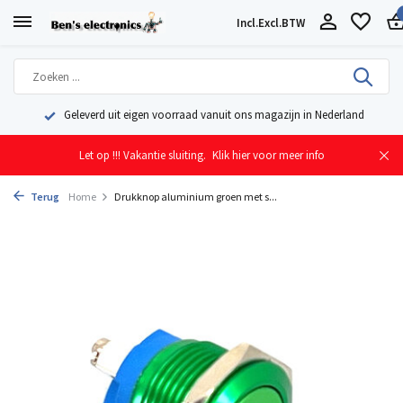
Incl.
Excl.
BTW
Geleverd uit eigen voorraad vanuit ons magazijn in Nederland
Let op !!! Vakantie sluiting.
Klik hier voor meer info
Terug
Home
Drukknop aluminium groen met s...