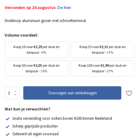
Verzonden op 24 augustus
Zie hier
Drukknop aluminium groen met schroefterminal
Volume voordeel:
Koop 10 voor
€2,29
per stuk en
Koop 25 voor
€2,15
per stuk en
bespaar
-8%
bespaar
-14%
Koop 50 voor
€2,05
per stuk en
Koop 100 voor
€1,99
per stuk en
bespaar
-18%
bespaar
-20%
Toevoegen aan winkelwagen
Wat kun je verwachten?
Gratis verzending voor orders boven €100 binnen Nederland
Scherp geprijsde producten
Geleverd uit eigen voorraad