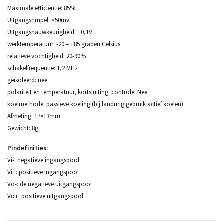
Maximale efficiëntie: 85%
Uitgangsrimpel: <50mv
Uitgangsnauwkeurigheid: ±0,1V
werktemperatuur: -20 – +85 graden Celsius
relatieve vochtigheid: 20-90%
schakelfrequentie: 1,2 MHz
geïsoleerd: nee
polariteit en temperatuur, kortsluiting controle: Nee
koelmethode: passieve koeling (bij landurig gebruik actief koelen)
Afmeting: 17×13mm
Gewicht: 8g
Pindefinities:
Vi-: negatieve ingangspool
Vi+: positieve ingangspool
Vo-: de negatieve uitgangspool
Vo+: positieve uitgangspool