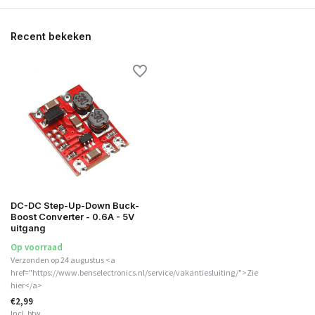
Recent bekeken
DC-DC Step-Up-Down Buck-
Boost Converter - 0.6A - 5V
uitgang
Op voorraad
Verzonden op 24 augustus <a
href="https://www.benselectronics.nl/service/vakantiesluiting/">Zie
hier</a>
€2,99
Incl. btw