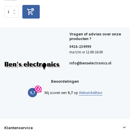
Vragen of advies over onze
producten ?
0416-234999
ma t/m vr 11:00-16:00
info@benselectronics.nl
Beoordelingen
9,7
Wij scoren een
9,7
op
WebwinkelKeur
Klantenservice