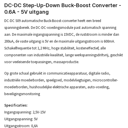
DC-DC Step-Up-Down Buck-Boost Converter -
0.6A - 5V uitgang
DC-DC S09 automatische Buck-Boost-converter heeft een breed
spanningsbereik. De DC-DC-voedingsmodule past automatisch spanning
aan. De maximale ingangsspanning is 15VDC, de ruststroom is minder dan
200uA, de vaste uitgang is 5V en de maximale uitgangsstroom is 600mA.
Schakelfrequentie tot 1,2 MHz, hoge stabiliteit, kosteneffectief, alle
componenten van industriële kwaliteit, lange werkspanningsdriftvrij, geschikt
voor veeleisende toepassingen, massaproductie.
Op grote schaal gebruikt in communicatieapparatuur, digitale radio,
industriële moederborden, speelgoed, modelvliegtuigen, microcontroller-
moederborden, huishoudelijke elektrische apparaten, auto-voeding,
beveiligingsmonitoring
Specificaties:
Ingangsspanning: 2,5V-15V
Uitgangsspanning: 5V
Uitgangsstroom: 0,6A