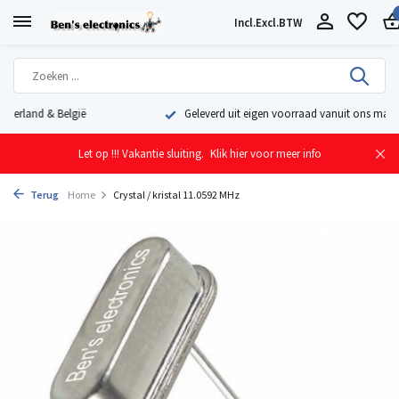
Incl.
Excl.
BTW
Geleverd uit eigen voorraad vanuit ons magazijn in Nederland
Let op !!! Vakantie sluiting.
Klik hier voor meer info
Terug
Home
Crystal / kristal 11.0592 MHz