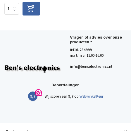
Vragen of advies over onze
producten ?
0416-234999
ma t/m vr 11:00-16:00
info@benselectronics.nl
Beoordelingen
9,7
Wij scoren een
9,7
op
WebwinkelKeur