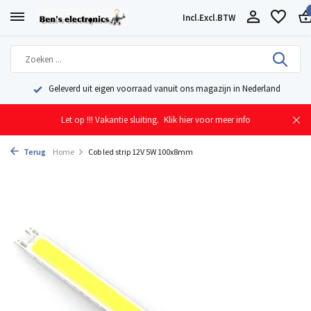
Incl.
Excl.
BTW
Geleverd uit eigen voorraad vanuit ons magazijn in Nederland
Let op !!! Vakantie sluiting.
Klik hier voor meer info
Terug
Home
Cob led strip 12V 5W 100x8mm