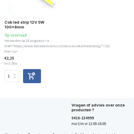
Cob led strip 12V 5W
100x8mm
Op voorraad
Verzonden op 24 augustus <a
href="https://www.benselectronics.nl/service/vakantiesluiting/">Zie
hier</a>
€2,25
Incl. btw
Vragen of advies over onze
producten ?
0416-234999
ma t/m vr 11:00-16:00