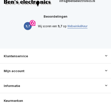
info@benselectronics.nl
Beoordelingen
9,7
Wij scoren een
9,7
op
WebwinkelKeur
Klantenservice
Mijn account
Informatie
Keurmerken