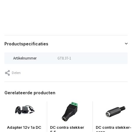
Productspecificaties
Artikelnummer
GT8.37-1
Delen
Gerelateerde producten
Adapter 12v 1a DC
DC contra stekker
DC contra stekker-
5.5 ...
conn...