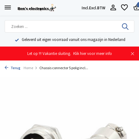
Incl.
Excl.
BTW
Geleverd uit eigen voorraad vanuit ons magazijn in Nederland
Let op !!! Vakantie sluiting.
Klik hier voor meer info
Terug
Home
Chassis connector 5 polig incl...