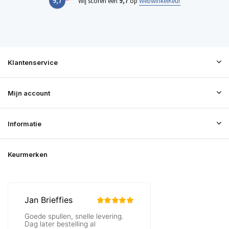
9,7
Wij scoren een
9,7
op
WebwinkelKeur
Klantenservice
Mijn account
Informatie
Keurmerken