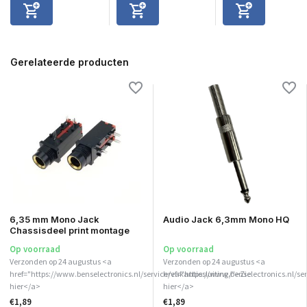
Gerelateerde producten
6,35 mm Mono Jack
Audio Jack 6,3mm Mono HQ
Chassisdeel print montage
Op voorraad
Op voorraad
Verzonden op 24 augustus <a
Verzonden op 24 augustus <a
href="https://www.benselectronics.nl/service/vakantiesluiting/">Zie
href="https://www.benselectronics.nl/ser
hier</a>
hier</a>
€1,89
€1,89