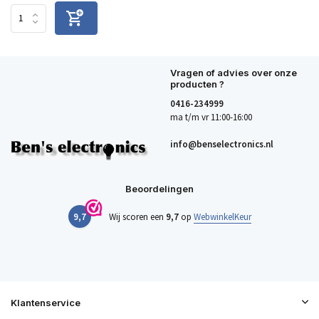
Vragen of advies over onze
producten ?
0416-234999
ma t/m vr 11:00-16:00
info@benselectronics.nl
Beoordelingen
9,7
Wij scoren een
9,7
op
WebwinkelKeur
Klantenservice