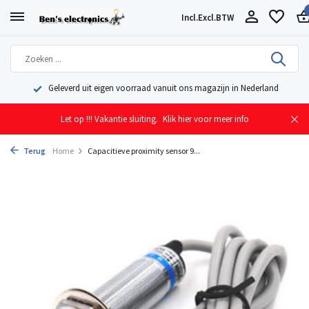
Incl.
Excl.
BTW
Geleverd uit eigen voorraad vanuit ons magazijn in Nederland
Let op !!! Vakantie sluiting.
Klik hier voor meer info
Terug
Home
Capacitieve proximity sensor 9...