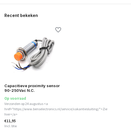
Recent bekeken
Capacitieve proximity sensor
90-250Vac N.C.
Op voorraad
Verzonden op 24 augustus <a
href="https://www.benselectronics.nl/service/vakantiesluiting/">Zie
hier</a>
€11,95
Incl. btw