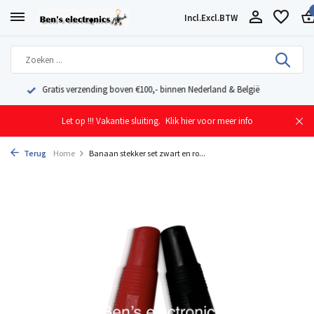
Incl.
Excl.
BTW
Geleverd uit eigen voorraad vanuit ons magazijn in Nederland
Let op !!! Vakantie sluiting.
Klik hier voor meer info
Terug
Home
Banaan stekker set zwart en ro...