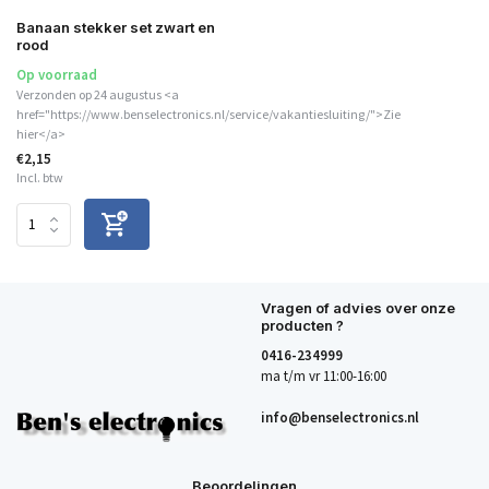
Banaan stekker set zwart en
rood
Op voorraad
Verzonden op 24 augustus <a
href="https://www.benselectronics.nl/service/vakantiesluiting/">Zie
hier</a>
€2,15
Incl. btw
Vragen of advies over onze
producten ?
0416-234999
ma t/m vr 11:00-16:00
info@benselectronics.nl
Beoordelingen