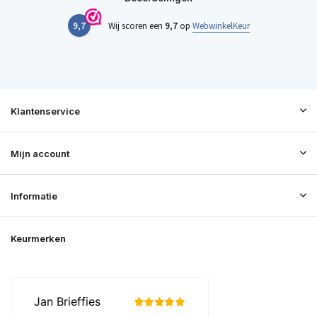
9,7
Wij scoren een
9,7
op
WebwinkelKeur
Klantenservice
Mijn account
Informatie
Keurmerken