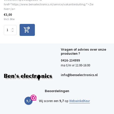
href="https://www.benselectronics.nl/service/vakantiesluiting/">Zie
hier</a>
€3,00
Incl. btw
Vragen of advies over onze
producten ?
0416-234999
ma t/m vr 11:00-16:00
info@benselectronics.nl
Beoordelingen
9,7
Wij scoren een
9,7
op
WebwinkelKeur