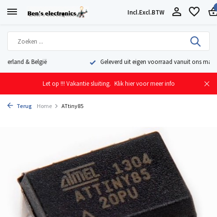
Incl.
Excl.
BTW
Geleverd uit eigen voorraad vanuit ons magazijn in Nederland
Let op !!! Vakantie sluiting.
Klik hier voor meer info
Terug
Home
ATtiny85